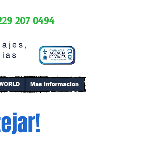
229 207 0494
iajes,
cias
 WORLD
Mas Informacion
ejar!