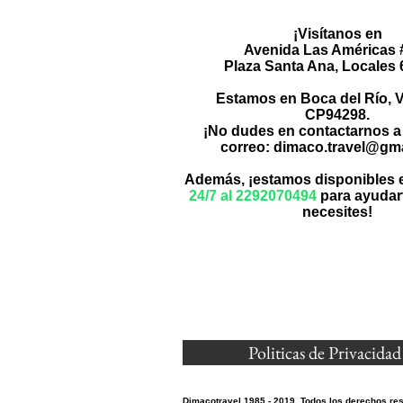
¡Visítanos en
Avenida Las Américas 
Plaza Santa Ana, Locales 6
Estamos en Boca del Río, V
CP94298.
¡No dudes en contactarnos a
correo:
dimaco.travel@gm
Además, ¡estamos disponibles
24/7 al 2292070494
para ayudar
necesites!
Politicas de Privacidad
Dimacotravel 1985 - 2019
Todos los derechos rese