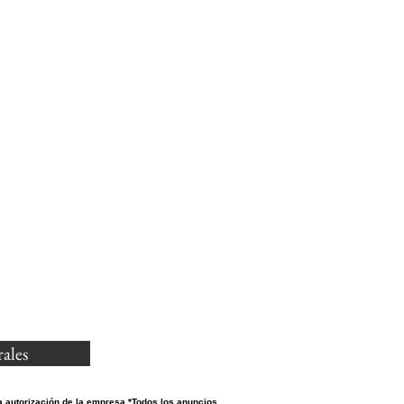
ales
a autorización de la
empresa.
*Todos los anuncios,