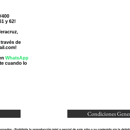
#400
1 y 62!
eracruz,
 través de
ail.com
!
 en
WhatsApp
te cuando lo
Condiciones Gener
rvados - Prohibida la reproducción total o parcial de este sitio o su contenido sin la debid