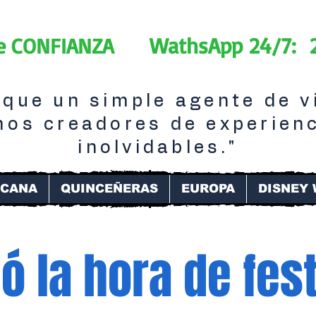
WathsApp 24/7: 
de CONFIANZA
que un simple agente de v
os creadores de experien
inolvidables."
ICANA
QUINCEÑERAS
EUROPA
DISNEY
gó la hora de fest